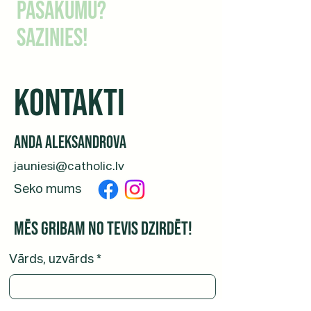
pasākumu?
sazinies!
KONTAKTI
Anda Aleksandrova
jauniesi@catholic.lv
Seko mums
Mēs gribam no tevis dzirdēt!
Vārds, uzvārds
*
Telefona nr.
*