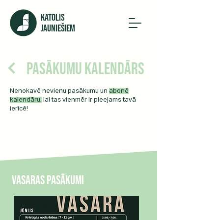
KATOLIS
JAUNIEŠIEM
Pasākumu kalendārs
Nenokavē nevienu pasākumu un
abonē
kalendāru,
lai tas vienmēr ir pieejams tavā
ierīcē!
Vasaras pasākumi