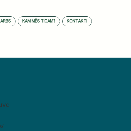
DARBS
KAM MĒS TICAM?
KONTAKTI
tuva
s/