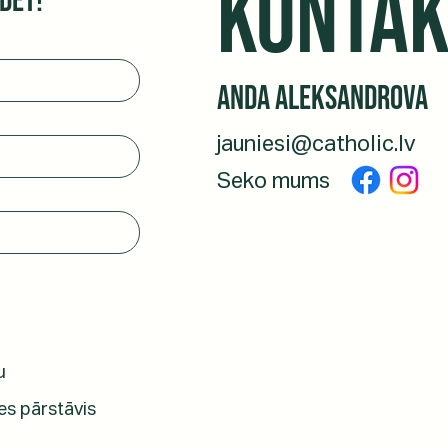
KONTAK
dēt!
Anda Aleksandrova
jauniesi@catholic.lv
Seko mums
u
es pārstāvis