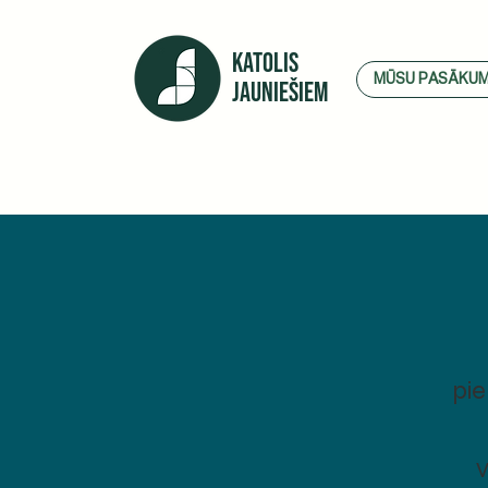
KATOLIS
MŪSU PASĀKUM
JAUNIEŠIEM
piek
V