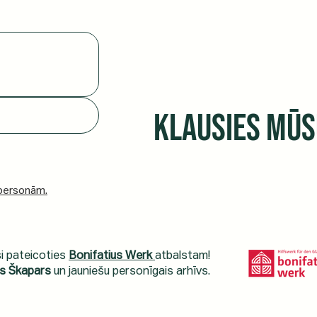
Klausies mūsu
 personām.
i pateicoties
Bonifatius Werk
atbalstam!
is Škapars
un jauniešu personīgais arhīvs.