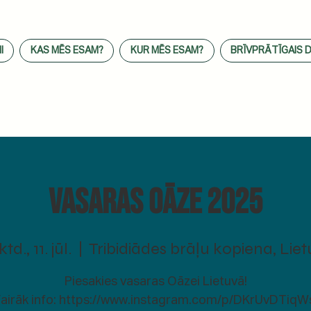
I
KAS MĒS ESAM?
KUR MĒS ESAM?
BRĪVPRĀTĪGAIS 
Vasaras Oāze 2025
td., 11. jūl.
  |  
Tribidiādes brāļu kopiena, Lie
Piesakies vasaras Oāzei Lietuvā!
airāk info: https://www.instagram.com/p/DKrUvDTiqW