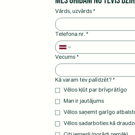
Mēs gribam no tevis dzir
Vārds, uzvārds
*
Telefona nr.
*
Vecums
*
Kā varam tev palīdzēt?
*
Vēlos kļūt par brīvprātīgo
Man ir jautājums
Vēlos saņemt garīgo atbalst
Vēlos sadarboties kā draudz
Citi iemesli (norādi zemāk)