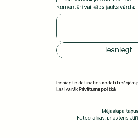
Komentāri vai kāds jauks vārds:
Iesniegt
Iesniegtie dati netiek nodoti trešajām
Lasi vairāk
Privātuma politkā.
Mājaslapa tapus
Fotogrāfijas: priesteris
Jur